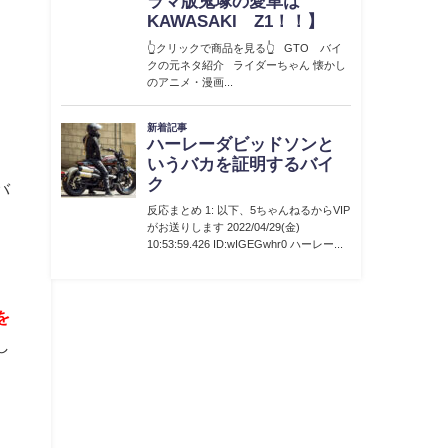
バ
、
を
し