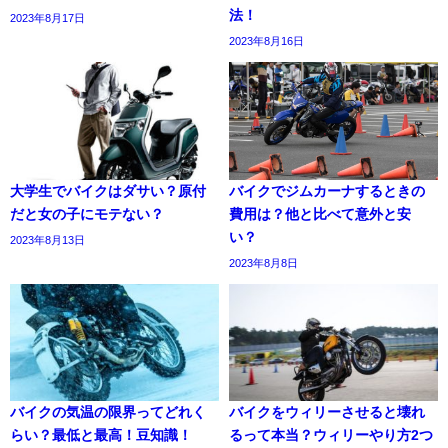
法！
2023年8月17日
2023年8月16日
大学生でバイクはダサい？原付
バイクでジムカーナするときの
だと女の子にモテない？
費用は？他と比べて意外と安
い？
2023年8月13日
2023年8月8日
バイクの気温の限界ってどれく
バイクをウィリーさせると壊れ
らい？最低と最高！豆知識！
るって本当？ウィリーやり方2つ