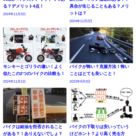
る？デメリット4点！
具合が生じることもある？メリ
ットは？
2024年11月3日
2024年11月2日
モンキーとゴリラの違い！よく
バイクが怖い？克服方法！怖い
似たこの2つのバイクの比較も！
ことはとても良いこと！
2024年11月1日
2023年9月3日
バイクは給油を拒否されること
バイクの下取りは安いっていう
がある？！ありえないでしょ？
けどホント？より高く売る方