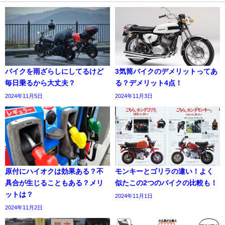
バイクを雨ざらしにしてるけど
3気筒バイクのデメリットってあ
毎日乗るから大丈夫？
る？デメリット4点！
2024年11月5日
2024年11月3日
原付にハイオクは効果ある？不
モンキーとゴリラの違い！よく
具合が生じることもある？メリ
似たこの2つのバイクの比較も！
ットは？
2024年11月1日
2024年11月2日