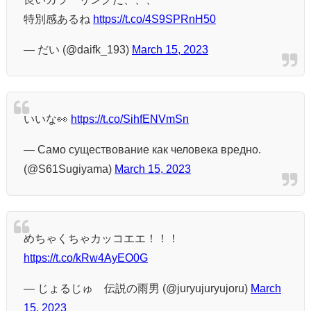
特別感あるね
https://t.co/4S9SPRnH50
— だい (@daifk_193)
March 15, 2023
いいな👀
https://t.co/SihfENVmSn
— Само существование как человека вредно.
(@S61Sugiyama)
March 15, 2023
めちゃくちゃカッコエエ！！！
https://t.co/kRw4AyEO0G
— じょるじゅ 伝説の雨男 (@juryujuryujoru)
March
15, 2023