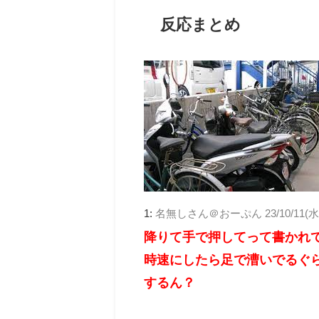
反応まとめ
1:
名無しさん＠おーぷん
23/10/11(水
降りて手で押してって書かれ
時速にしたら足で漕いでるぐ
するん？