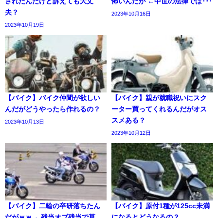
されたんだけど訴えても大丈
怖いんだが ←中世の法律では･･･
夫？
2023年10月16日
2023年10月19日
【バイク】バイク仲間が欲しい
【バイク】親が就職祝いにスク
んだがどうやったら作れるの？
ーター買ってくれるんだがオス
スメある？
2023年10月13日
2023年10月12日
【バイク】二輪の卒研落ちたん
【バイク】原付1種が125cc未満
だがｗｗ ←残当オブ残当で草
になるとどうなるの？