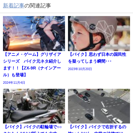
新着記事
の関連記事
【アニメ・ゲーム】グリザイア
【バイク】思わず日本の国民性
シリーズ バイク元ネタ紹介し
を疑ってしまう瞬間･･･
ます！！【ZX-9R（ナインアー
2023年10月20日
ル）も登場】
2024年11月4日
【バイク】バイクの駐輪場で○○
【バイク】バイクで右折するの