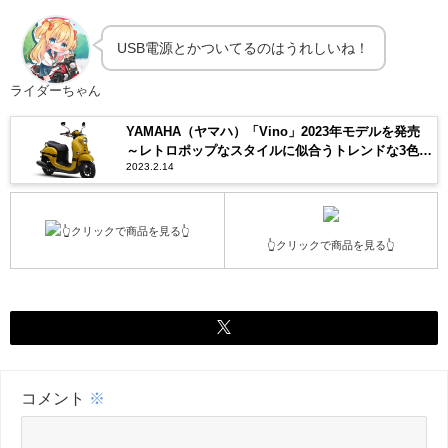
USB電源とかついてるのはうれしいね！
ライダーちゃん
YAMAHA（ヤマハ）「Vino」2023年モデルを発売
～レトロポップなスタイルに似合うトレンドな3色を
2023.2.14
新設定～
👆クリックで商品を見る👆
👆クリックで商品を見る👆
コメント
※