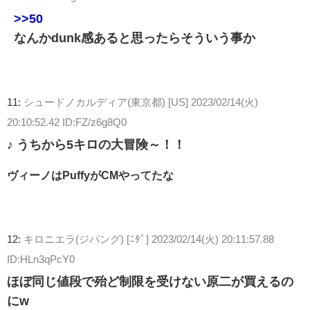
>>50
なんかdunk感あると思ったらそういう事か
11:
シュードノカルディア(東京都) [US]
2023/02/14(火)
20:10:52.42 ID:FZ/z6g8Q0
♪ うちから5キロの大冒険～！！
ヴィーノはPuffyがCMやってたな
12:
キロニエラ(ジパング) [ﾆﾀﾞ]
2023/02/14(火) 20:11:57.88
ID:HLn3qPcY0
ほぼ同じ値段で殆ど制限を受けない原二が買えるの
にw