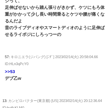
ジって、
足伸ばせないから踏ん張りがきかず、ケツにもろ体
重がかかって少し長い時間乗るとケツや腰が痛くな
るんだよ
昔のライブディオやスマートディオのように足伸ば
せるライボジにしろっつーの
57:
キロニエラ(ジパング) [ﾆﾀﾞ]
2023/02/14(火) 20:58:04.66
ID:HLn3qPcY0
>>53
デブ乙w
13:
カンピロバクター(東京都) [US]
2023/02/14(火) 20:12:36.64
ID:butfcKLM0