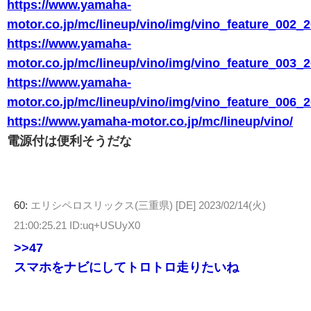
https://www.yamaha-
motor.co.jp/mc/lineup/vino/img/vino_feature_002_
https://www.yamaha-
motor.co.jp/mc/lineup/vino/img/vino_feature_003_
https://www.yamaha-
motor.co.jp/mc/lineup/vino/img/vino_feature_006_
https://www.yamaha-motor.co.jp/mc/lineup/vino/
電源付は便利そうだな
60:
エリシペロスリックス(三重県) [DE]
2023/02/14(火)
21:00:25.21 ID:uq+USUyX0
>>47
スマホをナビにしてトロトロ走りたいね