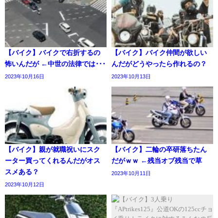
【バイク】バイクで右折するの
【バイク】バイク仲間が欲しい
怖いんだが ←中世の法律では･･･
んだがどうやったら作れるの？
2023年10月16日
2023年10月13日
【バイク】親が就職祝いにスク
【バイク】二輪の卒研落ちたん
ーター買ってくれるんだがオス
だがｗｗ ←残当オブ残当で草
スメある？
2023年10月11日
2023年10月12日