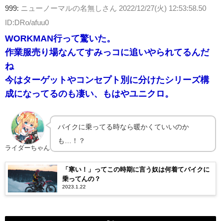
999:
ニューノーマルの名無しさん
2022/12/27(火) 12:53:58.50
ID:DRo/afuu0
WORKMAN行って驚いた。
作業服売り場なんてすみっコに追いやられてるんだ
ね
今はターゲットやコンセプト別に分けたシリーズ構
成になってるのも凄い、もはやユニクロ。
バイクに乗ってる時なら暖かくていいのか
も…！？
ライダーちゃん
「寒い！」ってこの時期に言う奴は何着てバイクに
乗ってんの？
2023.1.22