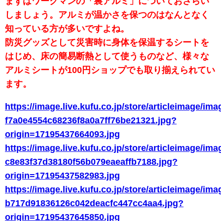
まずはワークマンの「裏アルミ」についておさらい
しましょう。アルミが温かさを保つのはなんとなく
知っている方が多いですよね。
防災グッズとして災害時に身体を保温するシートを
はじめ、床の簡易断熱として使うものなど、様々な
アルミシートが100円ショップでも取り揃えられてい
ます。
https://image.live.kufu.co.jp/store/articleimage/ima
f7a0e4554c68236f8a0a7ff76be21321.jpg?
origin=17195437664093.jpg
https://image.live.kufu.co.jp/store/articleimage/ima
c8e83f37d38180f56b079eaeaffb7188.jpg?
origin=17195437582983.jpg
https://image.live.kufu.co.jp/store/articleimage/ima
b717d91836126c042deacfc447cc4aa4.jpg?
origin=17195437645850.jpg