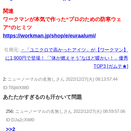
関連
ワークマンが本気で作った“プロのための防寒ウェ
ア”のヒミツ
https://workman.jp/shop/e/euraalumi/
引用元:
・「ユニクロで高かったアイツ」が【ワークマン】
に1,900円で登場！「"体が燃えそう"なほど暖かい！」優秀
TOP3 [ガムテ★]
2:
ニューノーマルの名無しさん
2022/12/27(火) 08:13:57.44
ID:Ti5jWX880
あたたかすぎるのも汗かいて問題
256:
ニューノーマルの名無しさん
2022/12/27(火) 08:59:57.06
ID:DJa2cXWl0
>>2