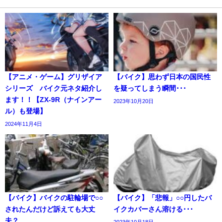
【アニメ・ゲーム】グリザイア
【バイク】思わず日本の国民性
シリーズ バイク元ネタ紹介し
を疑ってしまう瞬間･･･
ます！！【ZX-9R（ナインアー
2023年10月20日
ル）も登場】
2024年11月4日
【バイク】バイクの駐輪場で○○
【バイク】「悲報」○○円したバ
されたんだけど訴えても大丈
イクカバーさん溶ける･･･
夫？