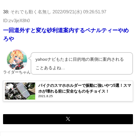
38:
それでも動く名無し
2022/09/21(水) 09:26:51.97
ID:zv3jeX8h0
一回道外すと変な砂利道案内するペナルティーやめ
ろや
yahooナビもたまに目的地の裏側に案内される
ことあるよね…
ライダーちゃん
バイクのスマホホルダーで振動に強いやつ5選！スマ
ホが壊れる前に安全なものをチョイス！
2021.8.25