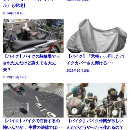
ル）も登場】
2024年11月4日
【バイク】バイクの駐輪場で○○
【バイク】「悲報」○○円したバ
されたんだけど訴えても大丈
イクカバーさん溶ける･･･
夫？
2023年10月18日
2023年10月19日
【バイク】バイクで右折するの
【バイク】バイク仲間が欲しい
怖いんだが ←中世の法律では･･･
んだがどうやったら作れるの？