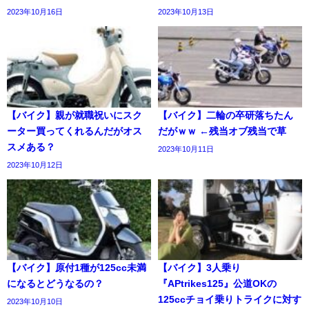
2023年10月16日
2023年10月13日
【バイク】親が就職祝いにスク
【バイク】二輪の卒研落ちたん
ーター買ってくれるんだがオス
だがｗｗ ←残当オブ残当で草
スメある？
2023年10月11日
2023年10月12日
【バイク】原付1種が125cc未満
【バイク】3人乗り
になるとどうなるの？
『APtrikes125』公道OKの
125ccチョイ乗りトライクに対す
2023年10月10日