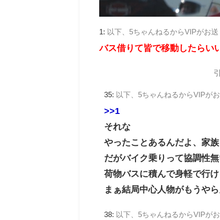
1:
以下、5ちゃんねるからVIPがお
バス借りて皆で移動したらい
35:
以下、5ちゃんねるからVIPが
>>1
それな
やったことあるんだよ、家族
だがバイク乗りって協調性無
荷物バスに積んで身軽で行け
まぁ結局中心人物がもうやら
38:
以下、5ちゃんねるからVIPが