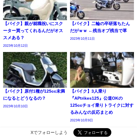
【バイク】親が就職祝いにスク
【バイク】二輪の卒研落ちたん
ーター買ってくれるんだがオス
だがｗｗ ←残当オブ残当で草
スメある？
2023年10月11日
2023年10月12日
【バイク】原付1種が125cc未満
【バイク】3人乗り
になるとどうなるの？
『APtrikes125』公道OKの
125ccチョイ乗りトライクに対す
2023年10月10日
るみんなの反応まとめ
2023年10月9日
Xでフォローしよう