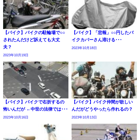
【バイク】バイクの駐輪場で○○
【バイク】「悲報」○○円したバ
されたんだけど訴えても大丈
イクカバーさん溶ける･･･
夫？
2023年10月18日
2023年10月19日
【バイク】バイクで右折するの
【バイク】バイク仲間が欲しい
怖いんだが ←中世の法律では･･･
んだがどうやったら作れるの？
2023年10月16日
2023年10月13日