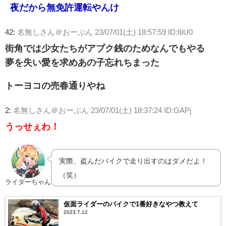
夜だから無免許運転やんけ
42:
名無しさん＠おーぷん
23/07/01(土) 18:57:59 ID:8iU0
街角では少女たちがアブク銭のためなんでもやる
夢を失い愛を求めあの子忘れちまった
トーヨコの売春通りやね
2:
名無しさん＠おーぷん
23/07/01(土) 18:37:24 ID:GAPj
うっせぇわ！
実際、盗んだバイクで走り出すのはダメだよ！
（笑）
ライダーちゃん
仮面ライダーのバイクで1番好きなやつ教えて
2023.7.12