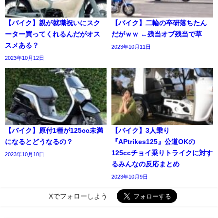
【バイク】親が就職祝いにスク
【バイク】二輪の卒研落ちたん
ーター買ってくれるんだがオス
だがｗｗ ←残当オブ残当で草
スメある？
2023年10月11日
2023年10月12日
【バイク】原付1種が125cc未満
【バイク】3人乗り
になるとどうなるの？
『APtrikes125』公道OKの
125ccチョイ乗りトライクに対す
2023年10月10日
るみんなの反応まとめ
2023年10月9日
Xでフォローしよう