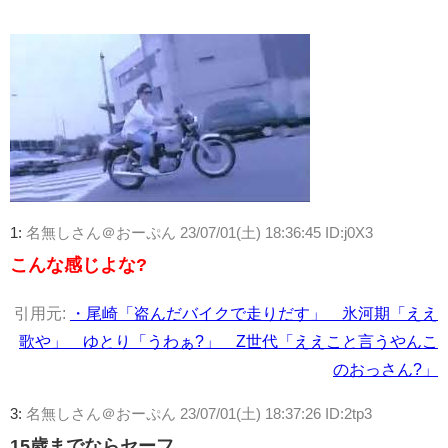
1:
名無しさん＠おーぷん
23/07/01(土) 18:36:45 ID:j0X3
こんな感じよな?
引用元:
・尾崎「盗んだバイクで走りだす」 氷河期「ええ
歌や」 ゆとり「うわぁ?」 Z世代「ええこと言うやんこ
のおっさん?」
3:
名無しさん＠おーぷん
23/07/01(土) 18:37:26 ID:2tp3
15歳までならセーフ