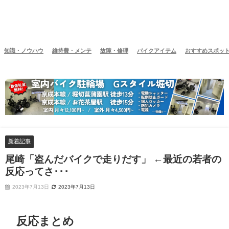
知識・ノウハウ
維持費・メンテ
故障・修理
バイクアイテム
おすすめスポッ
新着記事
尾崎「盗んだバイクで走りだす」 ←最近の若者の
反応ってさ･･･
2023年7月13日
2023年7月13日
反応まとめ