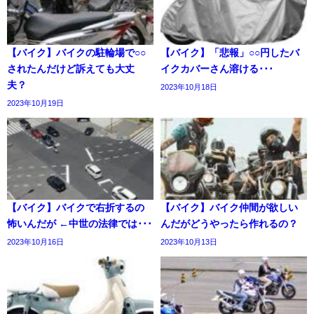
【バイク】バイクの駐輪場で○○
【バイク】「悲報」○○円したバ
されたんだけど訴えても大丈
イクカバーさん溶ける･･･
夫？
2023年10月18日
2023年10月19日
【バイク】バイクで右折するの
【バイク】バイク仲間が欲しい
怖いんだが ←中世の法律では･･･
んだがどうやったら作れるの？
2023年10月16日
2023年10月13日