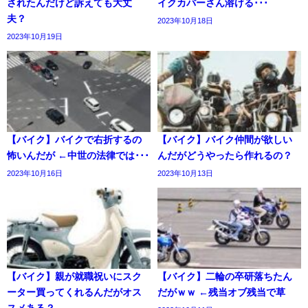
されたんだけど訴えても大丈
イクカバーさん溶ける･･･
夫？
2023年10月18日
2023年10月19日
【バイク】バイクで右折するの
【バイク】バイク仲間が欲しい
怖いんだが ←中世の法律では･･･
んだがどうやったら作れるの？
2023年10月16日
2023年10月13日
【バイク】親が就職祝いにスク
【バイク】二輪の卒研落ちたん
ーター買ってくれるんだがオス
だがｗｗ ←残当オブ残当で草
スメある？