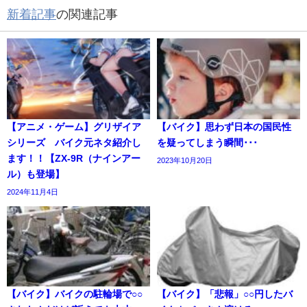
新着記事
の関連記事
【アニメ・ゲーム】グリザイア
【バイク】思わず日本の国民性
シリーズ バイク元ネタ紹介し
を疑ってしまう瞬間･･･
ます！！【ZX-9R（ナインアー
2023年10月20日
ル）も登場】
2024年11月4日
【バイク】バイクの駐輪場で○○
【バイク】「悲報」○○円したバ