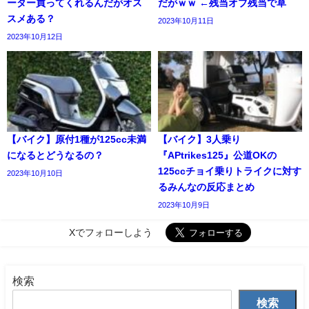
ーター買ってくれるんだがオス
だがｗｗ ←残当オブ残当で草
スメある？
2023年10月11日
2023年10月12日
【バイク】原付1種が125cc未満
【バイク】3人乗り
になるとどうなるの？
『APtrikes125』公道OKの
125ccチョイ乗りトライクに対す
2023年10月10日
るみんなの反応まとめ
2023年10月9日
Xでフォローしよう
検索
検索