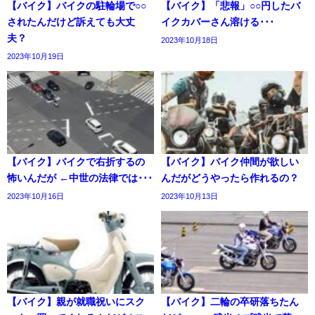
【バイク】バイクの駐輪場で○○
【バイク】「悲報」○○円したバ
されたんだけど訴えても大丈
イクカバーさん溶ける･･･
夫？
2023年10月18日
2023年10月19日
【バイク】バイクで右折するの
【バイク】バイク仲間が欲しい
怖いんだが ←中世の法律では･･･
んだがどうやったら作れるの？
2023年10月16日
2023年10月13日
【バイク】親が就職祝いにスク
【バイク】二輪の卒研落ちたん