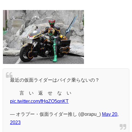
最近の仮面ライダーはバイク乗らないの？
言 い 返 せ な い
pic.twitter.com/fHqZO5qnKT
— オラプー・仮面ライダー推し (@orapu_)
May 20,
2023