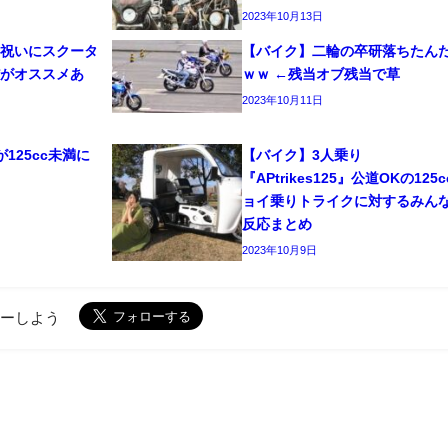
2023年10月13日
職祝いにスクータ
【バイク】二輪の卒研落ちたん
だがオススメあ
ｗｗ ←残当オブ残当で草
2023年10月11日
125cc未満に
【バイク】3人乗り
？
『APtrikes125』公道OKの125
ョイ乗りトライクに対するみん
反応まとめ
2023年10月9日
ローしよう