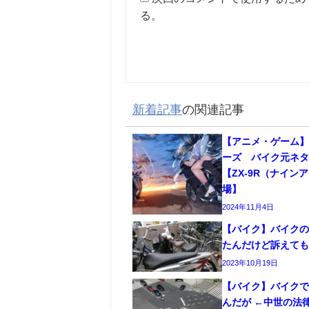
る。
新着記事
の関連記事
【アニメ・ゲーム
ーズ バイク元ネ
【ZX-9R（ナイン
場】
2024年11月4日
【バイク】バイクの
たんだけど訴えて
2023年10月19日
【バイク】バイク
んだが ←中世の法律