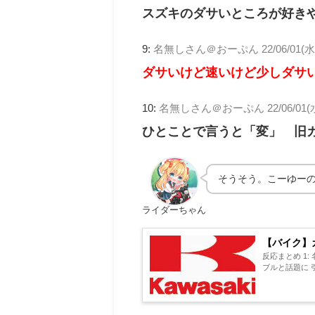
スズキのダサいところが好き
9:
名無しさん＠おーぷん
22/06/01(水)
ダサいけど速いけど少しダサ
10:
名無しさん＠おーぷん
22/06/01(
ひとことで言うと「変」 旧カ
そうそう。こーゆー
ライダーちゃん
【バイク】
反応まとめ 1: 
ブルと話題に 引