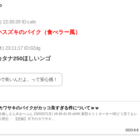
や
 22:30:39 ID:cafx
いスズキのバイク（食べラー風）
水) 23:11:17 ID:0Zdg
タナ250ほしいンゴ
ので良いんだよ。って安心感！
カワサキのバイクがカッコ良すぎる件についてｗｗ
名無しさん＠おーぷん 23/03/27(月) 18:46:41 ID:n0XK 新型エリミネーターSEどう見てもレ
用元: ・【悲報】天下のカワサキ...
2023.8.8