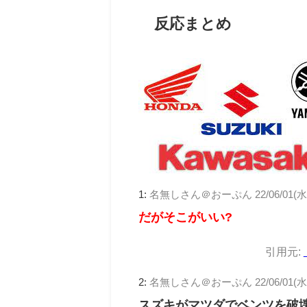
反応まとめ
1:
名無しさん＠おーぷん
22/06/01(水)
だがそこがいい?
引用元:
2:
名無しさん＠おーぷん
22/06/01(水
スズキがマツダでベンツを破