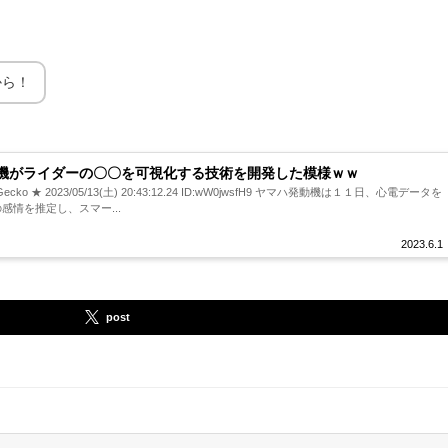
から！
機がライダーの〇〇を可視化する技術を開発した模様ｗｗ
ecko ★ 2023/05/13(土) 20:43:12.24 ID:wW0jwsfH9 ヤマハ発動機は１１日、心電データを
感情を推定し、スマー...
2023.6.1
post