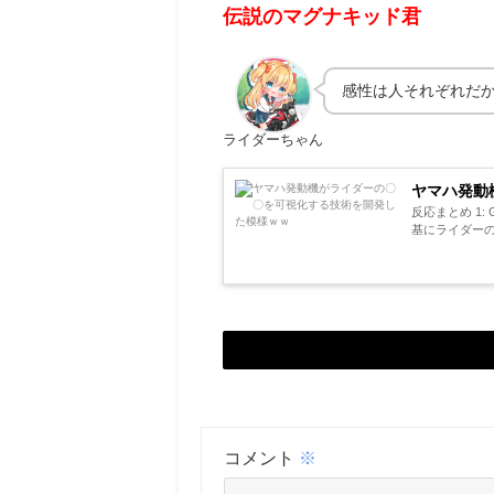
伝説のマグナキッド君
感性は人それぞれだ
ライダーちゃん
ヤマハ発動
反応まとめ 1: G
基にライダーの
コメント
※