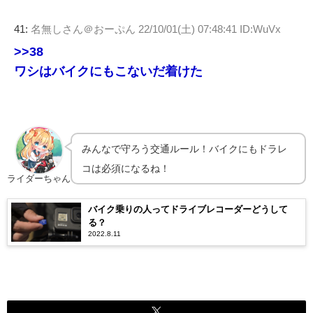
41:
名無しさん＠おーぷん
22/10/01(土) 07:48:41 ID:WuVx
>>38
ワシはバイクにもこないだ着けた
みんなで守ろう交通ルール！バイクにもドラレ
コは必須になるね！
ライダーちゃん
バイク乗りの人ってドライブレコーダーどうして
る？
2022.8.11