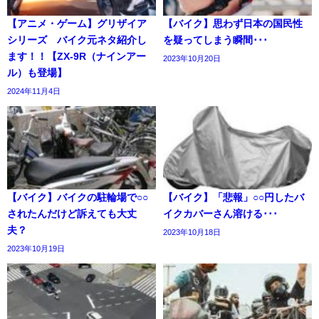
【アニメ・ゲーム】グリザイア
【バイク】思わず日本の国民性
シリーズ バイク元ネタ紹介し
を疑ってしまう瞬間･･･
ます！！【ZX-9R（ナインアー
2023年10月20日
ル）も登場】
2024年11月4日
【バイク】バイクの駐輪場で○○
【バイク】「悲報」○○円したバ
されたんだけど訴えても大丈
イクカバーさん溶ける･･･
夫？
2023年10月18日
2023年10月19日