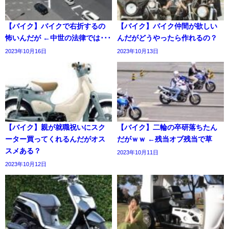
【バイク】バイクで右折するの
【バイク】バイク仲間が欲しい
怖いんだが ←中世の法律では･･･
んだがどうやったら作れるの？
2023年10月16日
2023年10月13日
【バイク】親が就職祝いにスク
【バイク】二輪の卒研落ちたん
ーター買ってくれるんだがオス
だがｗｗ ←残当オブ残当で草
スメある？
2023年10月11日
2023年10月12日