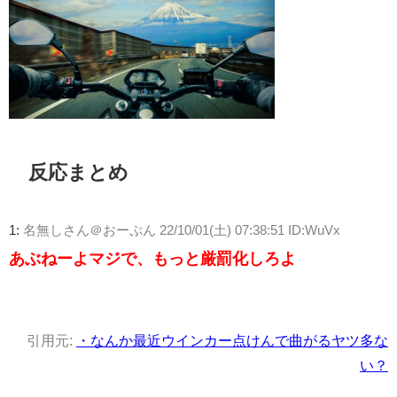
反応まとめ
1:
名無しさん＠おーぷん
22/10/01(土) 07:38:51 ID:WuVx
あぶねーよマジで、もっと厳罰化しろよ
引用元:
・なんか最近ウインカー点けんで曲がるヤツ多な
い？