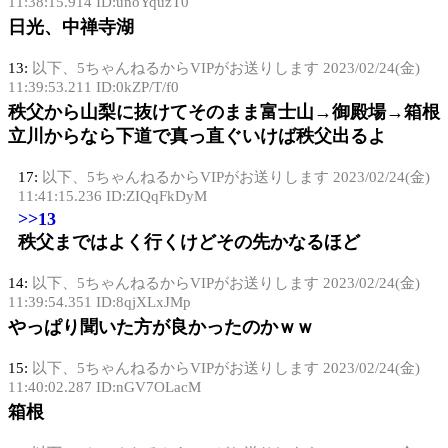
11:38:15.914 ID:unoYquzT0
日光、中禅寺湖
13:
以下、5ちゃんねるからVIPがお送りします
2023/02/24(金)
11:39:53.211 ID:0kZP/T/f0
秩父から山梨に抜けてそのまま富士山→御殿場→箱根
立川からなら下道で真っ直ぐいけば秩父出るよ
17:
以下、5ちゃんねるからVIPがお送りします
2023/02/24(金)
11:41:15.236 ID:ZIQqFkDyM
>>13
秩父まではよく行くけどその先かなるほど
14:
以下、5ちゃんねるからVIPがお送りします
2023/02/24(金)
11:39:54.351 ID:8qjXLxJMp
やっぱり聞いた方が良かったのかｗｗ
15:
以下、5ちゃんねるからVIPがお送りします
2023/02/24(金)
11:40:02.287 ID:nGV7OLacM
箱根