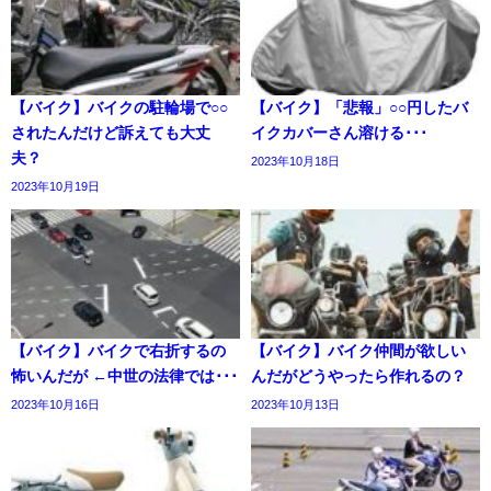
【バイク】バイクの駐輪場で○○
【バイク】「悲報」○○円したバ
されたんだけど訴えても大丈
イクカバーさん溶ける･･･
夫？
2023年10月18日
2023年10月19日
【バイク】バイクで右折するの
【バイク】バイク仲間が欲しい
怖いんだが ←中世の法律では･･･
んだがどうやったら作れるの？
2023年10月16日
2023年10月13日