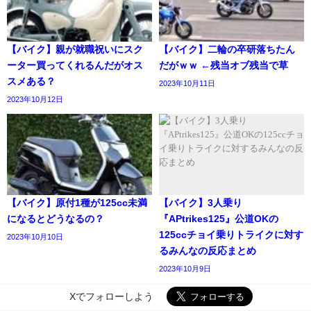
【バイク】親が就職祝いにスク
【バイク】二輪の卒研落ちたん
ーター買ってくれるんだがオス
だがｗｗ ←残当オブ残当で草
スメある？
2023年10月11日
2023年10月12日
【バイク】原付1種が125cc未満
【バイク】3人乗り
になるとどうなるの？
『APtrikes125』公道OKの
125ccチョイ乗りトライクに対す
2023年10月10日
るみんなの反応まとめ
2023年10月9日
Xでフォローしよう