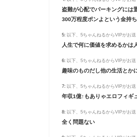
盗難が心配でパーキングには
300万程度ポンよという金持
5:
以下、5ちゃんねるからVIPがお
人生で何に価値を求めるかは
6:
以下、5ちゃんねるからVIPがお
趣味のものだし他の生活とか
7:
以下、5ちゃんねるからVIPがお
年収1億↑もありゃエロフィギ
8:
以下、5ちゃんねるからVIPがお
全く問題ない