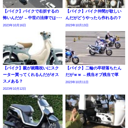
【バイク】バイクで右折するの
【バイク】バイク仲間が欲しい
怖いんだが ←中世の法律では･･･
んだがどうやったら作れるの？
2023年10月16日
2023年10月13日
【バイク】親が就職祝いにスク
【バイク】二輪の卒研落ちたん
ーター買ってくれるんだがオス
だがｗｗ ←残当オブ残当で草
スメある？
2023年10月11日
2023年10月12日