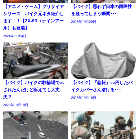
【アニメ・ゲーム】グリザイア
【バイク】思わず日本の国民性
シリーズ バイク元ネタ紹介し
を疑ってしまう瞬間･･･
ます！！【ZX-9R（ナインアー
2023年10月20日
ル）も登場】
2024年11月4日
【バイク】バイクの駐輪場で○○
【バイク】「悲報」○○円したバ
されたんだけど訴えても大丈
イクカバーさん溶ける･･･
夫？
2023年10月18日
2023年10月19日