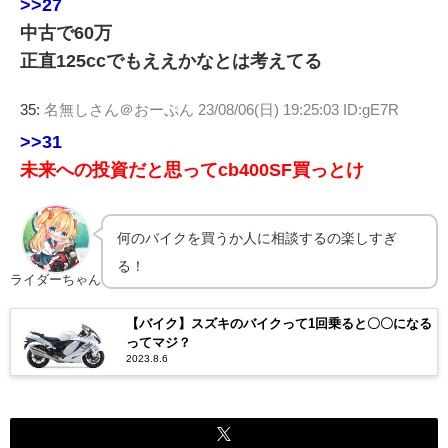
>>27
中古で60万
正直125ccでもええかなとは考えてる
35:
名無しさん＠おーぷん
23/08/06(日) 19:25:03 ID:gE7R
>>31
未来への投資だと思ってcb400SF買っとけ
何のバイクを買うか人に相談するの楽しすぎ
る！
ライダーちゃん
【バイク】スズキのバイクって1回乗ると〇〇になる
ってマジ？
2023.8.6