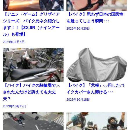
【アニメ・ゲーム】グリザイア
【バイク】思わず日本の国民性
シリーズ バイク元ネタ紹介し
を疑ってしまう瞬間･･･
ます！！【ZX-9R（ナインアー
2023年10月20日
ル）も登場】
2024年11月4日
【バイク】バイクの駐輪場で○○
【バイク】「悲報」○○円したバ
されたんだけど訴えても大丈
イクカバーさん溶ける･･･
夫？
2023年10月18日
2023年10月19日