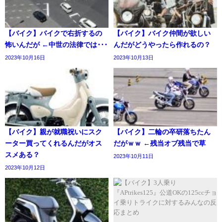
【バイク】バイクで右折するの
【バイク】バイク仲間が欲しい
怖いんだが ←中世の法律では･･･
んだがどうやったら作れるの？
2023年10月16日
2023年10月13日
【バイク】親が就職祝いにスク
【バイク】二輪の卒研落ちたん
ーター買ってくれるんだがオス
だがｗｗ ←残当オブ残当で草
スメある？
2023年10月11日
2023年10月12日