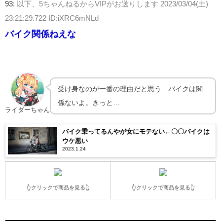
93:
以下、5ちゃんねるからVIPがお送りします
2023/03/04(土)
23:21:29.722 ID:iXRC6mNLd
バイク関係ねえな
受け身なのが一番の理由だと思う…バイクは関
係ないよ。きっと…
ライダーちゃん
バイク乗ってるんやが女にモテない←〇〇バイクは
ウケ悪い
2023.1.24
👆クリックで商品を見る👆
👆クリックで商品を見る👆