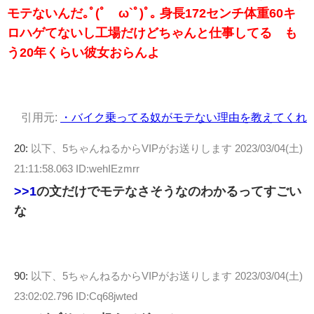
モテないんだ｡ﾟ(ﾟ´ω`ﾟ)ﾟ｡ 身長172センチ体重60キ
ロハゲてないし工場だけどちゃんと仕事してる も
う20年くらい彼女おらんよ
引用元:
・バイク乗ってる奴がモテない理由を教えてくれ
20:
以下、5ちゃんねるからVIPがお送りします
2023/03/04(土)
21:11:58.063 ID:wehIEzmrr
>>1
の文だけでモテなさそうなのわかるってすごい
な
90:
以下、5ちゃんねるからVIPがお送りします
2023/03/04(土)
23:02:02.796 ID:Cq68jwted