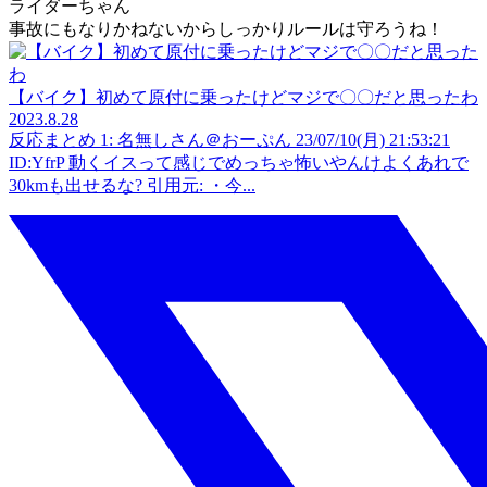
ライダーちゃん
事故にもなりかねないからしっかりルールは守ろうね！
【バイク】初めて原付に乗ったけどマジで〇〇だと思ったわ
2023.8.28
反応まとめ 1: 名無しさん＠おーぷん 23/07/10(月) 21:53:21
ID:YfrP 動くイスって感じでめっちゃ怖いやんけよくあれで
30kmも出せるな? 引用元: ・今...