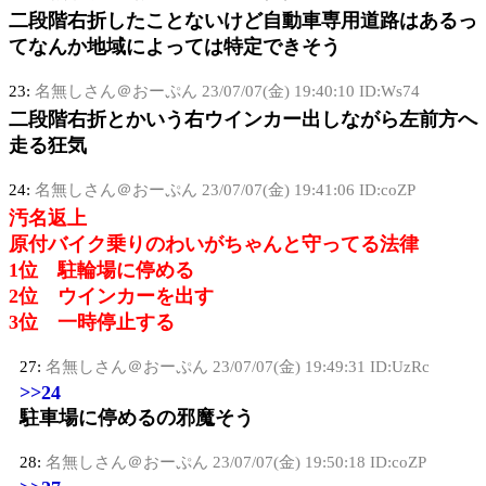
二段階右折したことないけど自動車専用道路はあるっ
てなんか地域によっては特定できそう
23:
名無しさん＠おーぷん
23/07/07(金) 19:40:10 ID:Ws74
二段階右折とかいう右ウインカー出しながら左前方へ
走る狂気
24:
名無しさん＠おーぷん
23/07/07(金) 19:41:06 ID:coZP
汚名返上
原付バイク乗りのわいがちゃんと守ってる法律
1位 駐輪場に停める
2位 ウインカーを出す
3位 一時停止する
27:
名無しさん＠おーぷん
23/07/07(金) 19:49:31 ID:UzRc
>>24
駐車場に停めるの邪魔そう
28:
名無しさん＠おーぷん
23/07/07(金) 19:50:18 ID:coZP