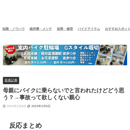
知識・ノウハウ
維持費・メンテ
故障・修理
バイクアイテム
おすすめスポッ
新着記事
母親にバイクに乗らないでと言われたけどどう思
う？→事故って欲しくない親心
2023年2月6日
2023年2月6日
反応まとめ