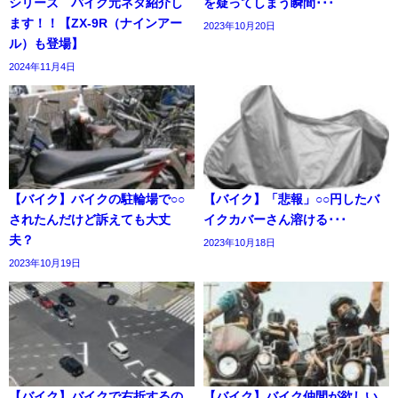
シリーズ バイク元ネタ紹介し
を疑ってしまう瞬間･･･
ます！！【ZX-9R（ナインアー
2023年10月20日
ル）も登場】
2024年11月4日
【バイク】バイクの駐輪場で○○
【バイク】「悲報」○○円したバ
されたんだけど訴えても大丈
イクカバーさん溶ける･･･
夫？
2023年10月18日
2023年10月19日
【バイク】バイクで右折するの
【バイク】バイク仲間が欲しい