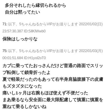
多分それしたら縁切られるから
自分は黙ってたい
71:
以下、5ちゃんねるからVIPがお送りします
2022/01/02(日)
23:57:30.387 ID:SllKlWwb0
保険はしっかりな
75:
以下、5ちゃんねるからVIPがお送りします
2022/01/03(月)
00:01:51.684 ID:H1yol2oT0
カブに乗ってたおっさんだけど普通の路面でスリッ
プ転倒して鎖骨折ったよ
夏で軽装だったのもあって右半身肩脇腹膝下の皮膚
もズタズタになった
痛いし1ヶ月は右腕もほぼ使えず不便だった
まあ乗るなら安全面に最大限配慮して慎重に慎重を
重ねて乗るしかないね