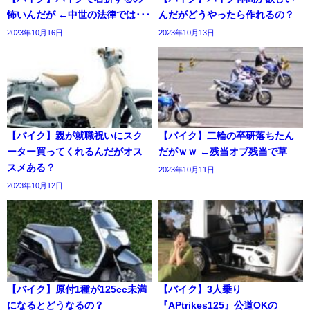
怖いんだが ←中世の法律では･･･
んだがどうやったら作れるの？
2023年10月16日
2023年10月13日
【バイク】親が就職祝いにスク
【バイク】二輪の卒研落ちたん
ーター買ってくれるんだがオス
だがｗｗ ←残当オブ残当で草
スメある？
2023年10月11日
2023年10月12日
【バイク】原付1種が125cc未満
【バイク】3人乗り
になるとどうなるの？
『APtrikes125』公道OKの