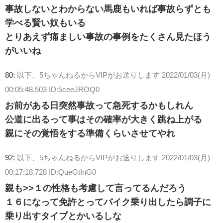
事故しないとわからない馬鹿もいれば事故らずとも
学べる賢い奴もいる
とりあえず痛ましい事故の事例をたくさん見たほう
がいいね
80:
以下、5ちゃんねるからVIPがお送りします
2022/01/03(月)
00:05:48.503 ID:5ceeJROQ0
お前がある日突然事故って急死するかもしれん
公道に出るって事はその確率が大きく跳ね上がる
親にその覚悟をする準備くらいさせてやれ
92:
以下、5ちゃんねるからVIPがお送りします
2022/01/03(月)
00:17:18.728 ID:QueGtInG0
親も>>１の性格も考慮して言ってるんだろう
１６になって免許とってバイク乗り出したら調子に
乗り出すタイプとかいるしな