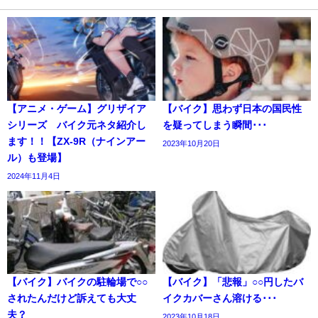
【アニメ・ゲーム】グリザイア
【バイク】思わず日本の国民性
シリーズ バイク元ネタ紹介し
を疑ってしまう瞬間･･･
ます！！【ZX-9R（ナインアー
2023年10月20日
ル）も登場】
2024年11月4日
【バイク】バイクの駐輪場で○○
【バイク】「悲報」○○円したバ
されたんだけど訴えても大丈
イクカバーさん溶ける･･･
夫？
2023年10月18日