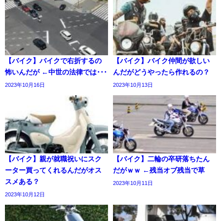
【バイク】バイクで右折するの
【バイク】バイク仲間が欲しい
怖いんだが ←中世の法律では･･･
んだがどうやったら作れるの？
2023年10月16日
2023年10月13日
【バイク】親が就職祝いにスク
【バイク】二輪の卒研落ちたん
ーター買ってくれるんだがオス
だがｗｗ ←残当オブ残当で草
スメある？
2023年10月11日
2023年10月12日