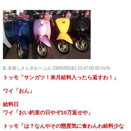
1:
名無しさん＠おーぷん
23/05/05(金) 21:47:50 ID:VxTo
トッモ「サンガツ！来月給料入ったら返すわ！」
ワイ「おん」
給料日
ワイ「おい約束の日やぞ10万返せや」
トッモ「は？なんやその態度気に食わんわ給料少な