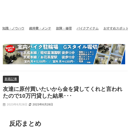
知識・ノウハウ
維持費・メンテ
故障・修理
バイクアイテム
おすすめスポッ
新着記事
友達に原付買いたいから金を貸してくれと言われ
たので10万円貸した結果･･･
2023年6月28日
2023年6月28日
反応まとめ