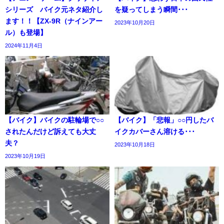
シリーズ バイク元ネタ紹介し
を疑ってしまう瞬間･･･
ます！！【ZX-9R（ナインアー
2023年10月20日
ル）も登場】
2024年11月4日
【バイク】バイクの駐輪場で○○
【バイク】「悲報」○○円したバ
されたんだけど訴えても大丈
イクカバーさん溶ける･･･
夫？
2023年10月18日
2023年10月19日