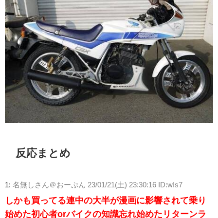
反応まとめ
1:
名無しさん＠おーぷん
23/01/21(土) 23:30:16 ID:wIs7
しかも買ってる連中の大半が漫画に影響されて乗り
始めた初心者orバイクの知識忘れ始めたリターンラ