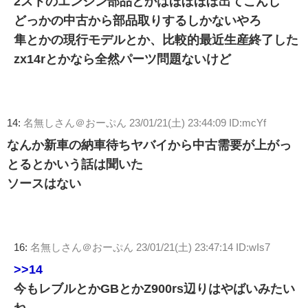
2ストのエンジン部品とかはほぼほぼ出てこんし
どっかの中古から部品取りするしかないやろ
隼とかの現行モデルとか、比較的最近生産終了した
zx14rとかなら全然パーツ問題ないけど
14:
名無しさん＠おーぷん
23/01/21(土) 23:44:09 ID:mcYf
なんか新車の納車待ちヤバイから中古需要が上がっ
とるとかいう話は聞いた
ソースはない
16:
名無しさん＠おーぷん
23/01/21(土) 23:47:14 ID:wIs7
>>14
今もレブルとかGBとかZ900rs辺りはやばいみたい
ね