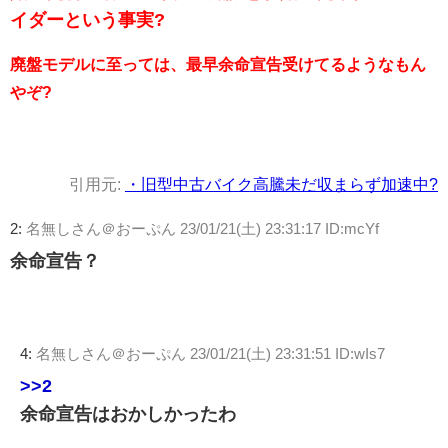
イダーという事実?
廃盤モデルに至っては、最早余命宣告受けてるようなもん
やぞ?
引用元:
・旧型中古バイク高騰未だ収まらず加速中?
2:
名無しさん＠おーぷん
23/01/21(土) 23:31:17 ID:mcYf
余命宣告？
4:
名無しさん＠おーぷん
23/01/21(土) 23:31:51 ID:wIs7
>>2
余命宣告はおかしかったわ