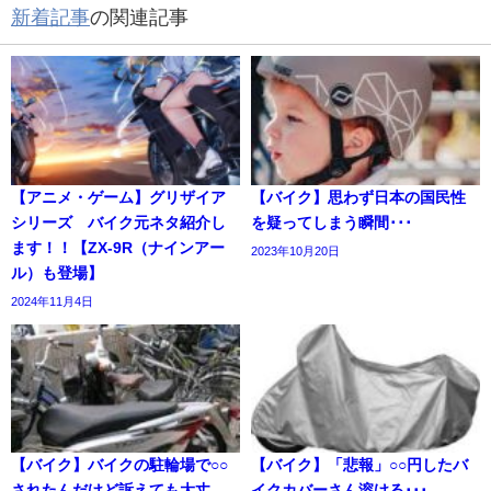
新着記事
の関連記事
【アニメ・ゲーム】グリザイア
【バイク】思わず日本の国民性
シリーズ バイク元ネタ紹介し
を疑ってしまう瞬間･･･
ます！！【ZX-9R（ナインアー
2023年10月20日
ル）も登場】
2024年11月4日
【バイク】バイクの駐輪場で○○
【バイク】「悲報」○○円したバ
されたんだけど訴えても大丈
イクカバーさん溶ける･･･