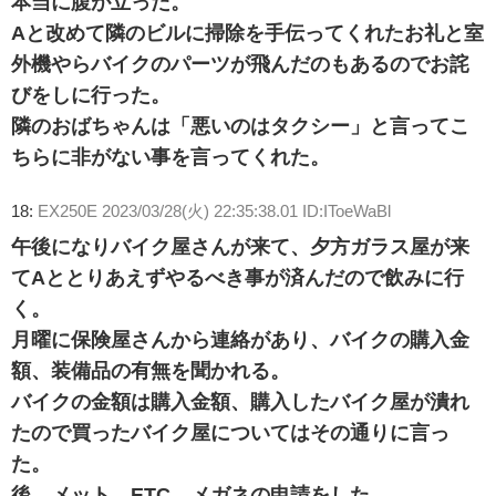
本当に腹が立った。
Aと改めて隣のビルに掃除を手伝ってくれたお礼と室
外機やらバイクのパーツが飛んだのもあるのでお詫
びをしに行った。
隣のおばちゃんは「悪いのはタクシー」と言ってこ
ちらに非がない事を言ってくれた。
18:
EX250E
2023/03/28(火) 22:35:38.01 ID:IToeWaBl
午後になりバイク屋さんが来て、夕方ガラス屋が来
てAととりあえずやるべき事が済んだので飲みに行
く。
月曜に保険屋さんから連絡があり、バイクの購入金
額、装備品の有無を聞かれる。
バイクの金額は購入金額、購入したバイク屋が潰れ
たので買ったバイク屋についてはその通りに言っ
た。
後、メット、ETC、メガネの申請をした。