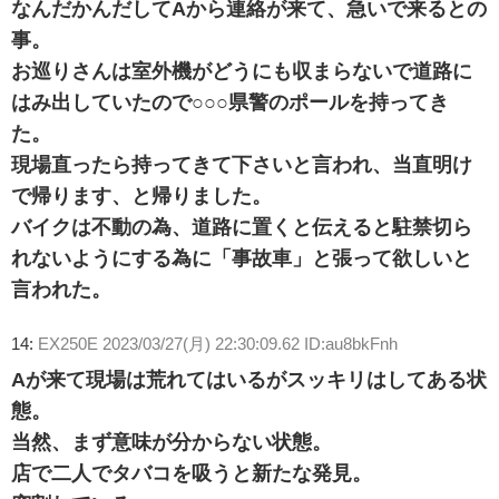
なんだかんだしてAから連絡が来て、急いで来るとの
事。
お巡りさんは室外機がどうにも収まらないで道路に
はみ出していたので○○○県警のポールを持ってき
た。
現場直ったら持ってきて下さいと言われ、当直明け
で帰ります、と帰りました。
バイクは不動の為、道路に置くと伝えると駐禁切ら
れないようにする為に「事故車」と張って欲しいと
言われた。
14:
EX250E
2023/03/27(月) 22:30:09.62 ID:au8bkFnh
Aが来て現場は荒れてはいるがスッキリはしてある状
態。
当然、まず意味が分からない状態。
店で二人でタバコを吸うと新たな発見。