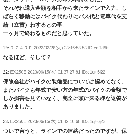
それぞれ購入金額を相手から来たラインで入力、し
ばらく移動にはバイク代わりにバス代と電車代を支
給（立替）わするとの事。
一ヶ月で終わるものだと思っていた。
19:
７７４ＲＲ
2023/03/28(火) 23:46:58.53 ID:crtTd9ts
なるほど、そして？
22:
EX250E
2023/06/15(木) 01:37:27.81 ID:c1q+6j22
保険会社がバイクの装備品については認めてなく、
またバイクも年式で安い方の年式のバイクの金額で
しか損害を見ていなく、完全に頭に来る様な返答が
ありました。
23:
EX250E
2023/06/15(木) 01:42:10.68 ID:c1q+6j22
ついで言うと、ラインでの連絡だったのですが、保