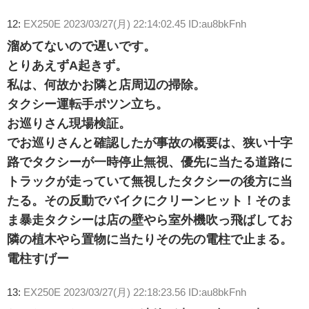
12:
EX250E
2023/03/27(月) 22:14:02.45 ID:au8bkFnh
溜めてないので遅いです。
とりあえずA起きず。
私は、何故かお隣と店周辺の掃除。
タクシー運転手ポツン立ち。
お巡りさん現場検証。
でお巡りさんと確認したが事故の概要は、狭い十字
路でタクシーが一時停止無視、優先に当たる道路に
トラックが走っていて無視したタクシーの後方に当
たる。その反動でバイクにクリーンヒット！そのま
ま暴走タクシーは店の壁やら室外機吹っ飛ばしてお
隣の植木やら置物に当たりその先の電柱で止まる。
電柱すげー
13:
EX250E
2023/03/27(月) 22:18:23.56 ID:au8bkFnh