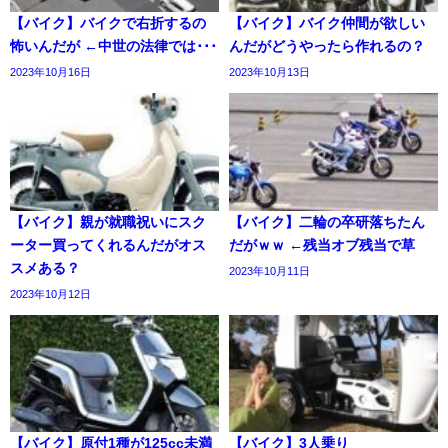
【バイク】バイクで右折するの
【バイク】バイク仲間が欲しい
怖いんだが ←中世の法律では･･･
んだがどうやったら作れるの？
2023年10月16日
2023年10月13日
【バイク】親が就職祝いにスク
【バイク】二輪の卒研落ちたん
ーター買ってくれるんだがオス
だがｗｗ ←残当オブ残当で草
スメある？
2023年10月11日
2023年10月12日
【バイク】原付1種が125cc未満
【バイク】3人乗り