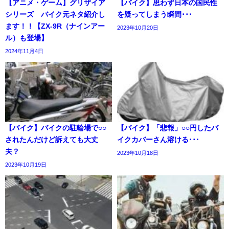
【アニメ・ゲーム】グリザイア
【バイク】思わず日本の国民性
シリーズ バイク元ネタ紹介し
を疑ってしまう瞬間･･･
ます！！【ZX-9R（ナインアー
2023年10月20日
ル）も登場】
2024年11月4日
【バイク】バイクの駐輪場で○○
【バイク】「悲報」○○円したバ
されたんだけど訴えても大丈
イクカバーさん溶ける･･･
夫？
2023年10月18日
2023年10月19日