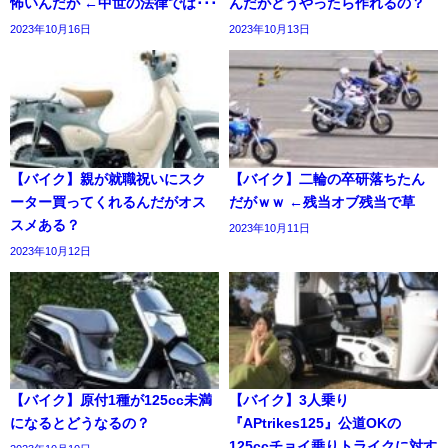
怖いんだが ←中世の法律では･･･
んだがどうやったら作れるの？
2023年10月16日
2023年10月13日
【バイク】親が就職祝いにスク
【バイク】二輪の卒研落ちたん
ーター買ってくれるんだがオス
だがｗｗ ←残当オブ残当で草
スメある？
2023年10月11日
2023年10月12日
【バイク】原付1種が125cc未満
【バイク】3人乗り
になるとどうなるの？
『APtrikes125』公道OKの
125ccチョイ乗りトライクに対す