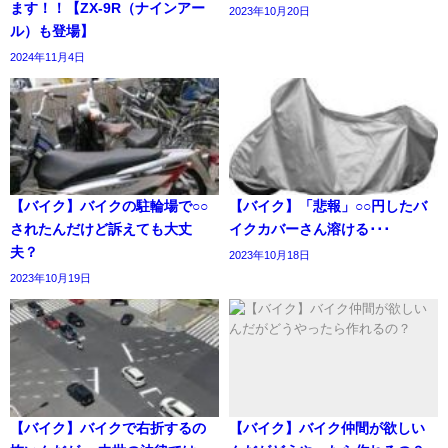
ます！！【ZX-9R（ナインアー
2023年10月20日
ル）も登場】
2024年11月4日
【バイク】バイクの駐輪場で○○
【バイク】「悲報」○○円したバ
されたんだけど訴えても大丈
イクカバーさん溶ける･･･
夫？
2023年10月18日
2023年10月19日
【バイク】バイクで右折するの
【バイク】バイク仲間が欲しい