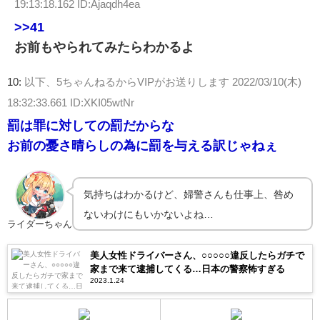
19:13:18.162 ID:Ajaqdh4ea
>>41
お前もやられてみたらわかるよ
10:
以下、5ちゃんねるからVIPがお送りします
2022/03/10(木)
18:32:33.661 ID:XKI05wtNr
罰は罪に対しての罰だからな
お前の憂さ晴らしの為に罰を与える訳じゃねぇ
気持ちはわかるけど、婦警さんも仕事上、咎め
ないわけにもいかないよね…
ライダーちゃん
美人女性ドライバーさん、○○○○○違反したらガチで
家まで来て逮捕してくる…日本の警察怖すぎる
2023.1.24