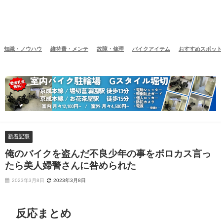
知識・ノウハウ
維持費・メンテ
故障・修理
バイクアイテム
おすすめスポッ
新着記事
俺のバイクを盗んだ不良少年の事をボロカス言っ
たら美人婦警さんに咎められた
2023年3月8日
2023年3月8日
反応まとめ