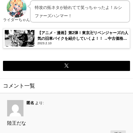
特攻の拓ネタが紛れてて笑っちゃったよ！ルシ
ファーズハンマー！
ライダーちゃん
【アニメ・漫画】第2弾！東京卍リベンジャーズの人
気の旧車バイクを紹介していくよ！！ →中古価格
2023.2.10
500万円越えのCBX400Fも登場！？
コメント一覧
匿名
より:
陸王だな