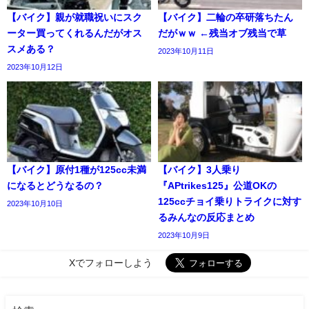
【バイク】親が就職祝いにスク
【バイク】二輪の卒研落ちたん
ーター買ってくれるんだがオス
だがｗｗ ←残当オブ残当で草
スメある？
2023年10月11日
2023年10月12日
【バイク】原付1種が125cc未満
【バイク】3人乗り
になるとどうなるの？
『APtrikes125』公道OKの
125ccチョイ乗りトライクに対す
2023年10月10日
るみんなの反応まとめ
2023年10月9日
Xでフォローしよう