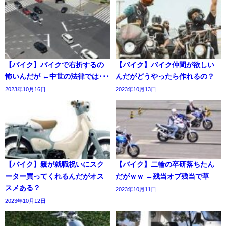
【バイク】バイクで右折するの
【バイク】バイク仲間が欲しい
怖いんだが ←中世の法律では･･･
んだがどうやったら作れるの？
2023年10月16日
2023年10月13日
【バイク】親が就職祝いにスク
【バイク】二輪の卒研落ちたん
ーター買ってくれるんだがオス
だがｗｗ ←残当オブ残当で草
スメある？
2023年10月11日
2023年10月12日