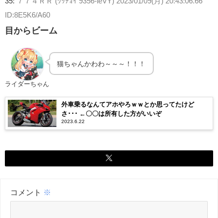
35:
７７４ＲＲ (ﾜｯﾁｮｲ 9356-ieVY)
2023/01/09(月) 20:43:06.66
ID:8E5K6/A60
目からビーム
猫ちゃんかわわ～～～！！！
ライダーちゃん
外車乗るなんてアホやろｗｗとか思ってたけど
さ･･･ ←〇〇は所有した方がいいぞ
2023.6.22
コメント
※