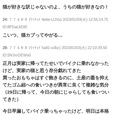
猫が好きな訳じゃないのよ、うちの猫が好きなの！
24:
７７４ＲＲ (ﾜｯﾁｮｲ 4e6e-LUVu)
2023/01/03(火) 12:55:14.75
ID:8FDaL6Ot0
こいつ、猫カブってやがる…
28:
７７４ＲＲ (ﾜｯﾁｮｲ 5a81-o3bz)
2023/01/03(火) 22:10:39.50
ID:5NJmDEWo0
正月は実家に帰ってたせいでバイクに乗れなかった
けど、実家の猫と思う存分戯れてきた
買ったおもちゃはすぐ飽きるのに、土産の蓋を抑え
てたゴム紐への食いつきが異常に良くて複雑な気分
（29日に帰って、今日の朝にじゃらしても食いつい
てきた）
今日早漏してバイク乗っちゃったけど、明日は本格