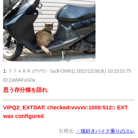
1:
７７４ＲＲ (ｱｳｱｳｴｰ Sa3f-ONN1)
2022/12/28(水) 10:23:53.75
ID:ZaWAFoG0a
思う存分猫を語れ
VIPQ2_EXTDAT: checked:vvvvv:1000:512:: EXT
was configured
引用元:
・猫好きバイク乗りのスレ