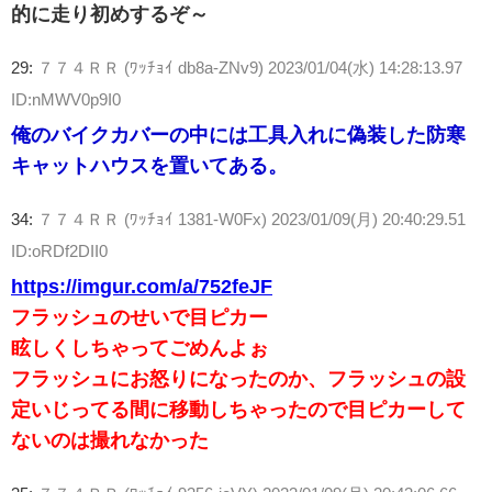
的に走り初めするぞ～
29:
７７４ＲＲ (ﾜｯﾁｮｲ db8a-ZNv9)
2023/01/04(水) 14:28:13.97
ID:nMWV0p9I0
俺のバイクカバーの中には工具入れに偽装した防寒
キャットハウスを置いてある。
34:
７７４ＲＲ (ﾜｯﾁｮｲ 1381-W0Fx)
2023/01/09(月) 20:40:29.51
ID:oRDf2DII0
https://imgur.com/a/752feJF
フラッシュのせいで目ピカー
眩しくしちゃってごめんよぉ
フラッシュにお怒りになったのか、フラッシュの設
定いじってる間に移動しちゃったので目ピカーして
ないのは撮れなかった