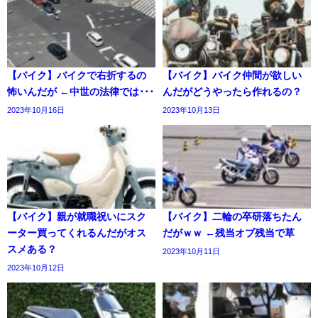
【バイク】バイクで右折するの
【バイク】バイク仲間が欲しい
怖いんだが ←中世の法律では･･･
んだがどうやったら作れるの？
2023年10月16日
2023年10月13日
【バイク】親が就職祝いにスク
【バイク】二輪の卒研落ちたん
ーター買ってくれるんだがオス
だがｗｗ ←残当オブ残当で草
スメある？
2023年10月11日
2023年10月12日