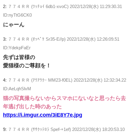
2:
７７４ＲＲ (ﾜｯﾁｮｲ 6db1-xvoC)
2022/12/28(水) 11:29:30.31
ID:nyTtG6CK0
にゃーん
3:
７７４ＲＲ (ｵｯﾍﾟｹ Sr35-E//p)
2022/12/28(水) 12:26:09.51
ID:YdekpFaEr
先ずは皆様の
愛猫様のご尊顔を！
4:
７７４ＲＲ (ｱｳｱｳｸｰ MM23-f0EL)
2022/12/28(水) 12:32:34.22
ID:AeLqhSlvM
猫の写真撮らないからスマホにないなと思ったら去
年逃げ出した時のあった
https://i.imgur.com/3iE8Y7e.jpg
9:
７７４ＲＲ (ｻｻｸｯﾃﾛﾗ Spef-+1ef)
2022/12/28(水) 18:20:53.10