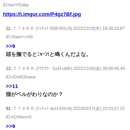
ID:IwnYlSdbp
https://i.imgur.com/P4gz7Bf.jpg
11:
７７４ＲＲ (ﾜｯﾁｮｲ f356-RGc9)
2022/12/29(木) 18:38:10.87
ID:Xbw/r+cH0
>>9
頭を撫でるとﾆｬｰﾝ!と鳴くんだよな。
12:
７７４ＲＲ (ｱｳｱｳｳｰ Sa1f-u68r)
2022/12/30(金) 06:00:45.44
ID:oDoM2kawa
>>11
猫がベルがわりなのか？
91:
７７４ＲＲ (ﾜｯﾁｮｲ de1f-D0vN)
2023/02/17(金) 22:03:27.23
ID:41Vleixm0
>>9