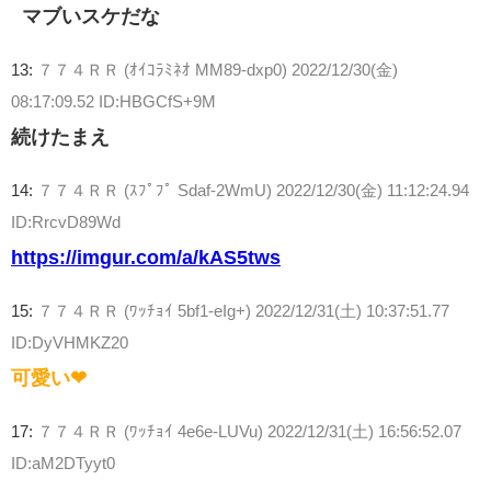
マブいスケだな
13:
７７４ＲＲ (ｵｲｺﾗﾐﾈｵ MM89-dxp0)
2022/12/30(金)
08:17:09.52 ID:HBGCfS+9M
続けたまえ
14:
７７４ＲＲ (ｽﾌﾟﾌﾟ Sdaf-2WmU)
2022/12/30(金) 11:12:24.94
ID:RrcvD89Wd
https://imgur.com/a/kAS5tws
15:
７７４ＲＲ (ﾜｯﾁｮｲ 5bf1-eIg+)
2022/12/31(土) 10:37:51.77
ID:DyVHMKZ20
可愛い❤
17:
７７４ＲＲ (ﾜｯﾁｮｲ 4e6e-LUVu)
2022/12/31(土) 16:56:52.07
ID:aM2DTyyt0