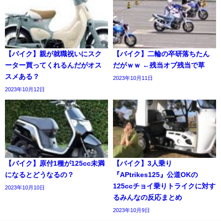
【バイク】親が就職祝いにスク
【バイク】二輪の卒研落ちたん
ーター買ってくれるんだがオス
だがｗｗ ←残当オブ残当で草
スメある？
2023年10月11日
2023年10月12日
【バイク】原付1種が125cc未満
【バイク】3人乗り
になるとどうなるの？
『APtrikes125』公道OKの
125ccチョイ乗りトライクに対す
2023年10月10日
るみんなの反応まとめ
2023年10月9日