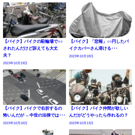
【バイク】バイクの駐輪場で○○
【バイク】「悲報」○○円したバ
されたんだけど訴えても大丈
イクカバーさん溶ける･･･
夫？
2023年10月18日
2023年10月19日
【バイク】バイクで右折するの
【バイク】バイク仲間が欲しい
怖いんだが ←中世の法律では･･･
んだがどうやったら作れるの？
2023年10月16日
2023年10月13日