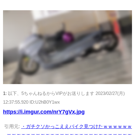
1:
以下、5ちゃんねるからVIPがお送りします
2023/02/27(月)
12:37:55.920 ID:U2hB0Y1wx
https://i.imgur.com/nrY7gVx.jpg
引用元:
・ガチクソかっこええバイク見つけたｗｗｗｗｗｗ
ｗｗｗｗｗｗｗｗｗｗｗｗｗｗｗｗｗｗｗｗｗｗｗｗｗｗ