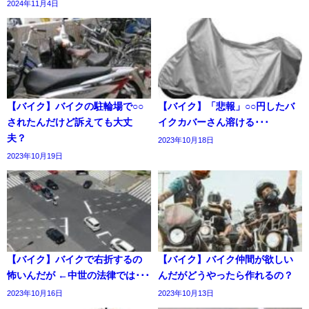
2024年11月4日
【バイク】バイクの駐輪場で○○
【バイク】「悲報」○○円したバ
されたんだけど訴えても大丈
イクカバーさん溶ける･･･
夫？
2023年10月18日
2023年10月19日
【バイク】バイクで右折するの
【バイク】バイク仲間が欲しい
怖いんだが ←中世の法律では･･･
んだがどうやったら作れるの？
2023年10月16日
2023年10月13日