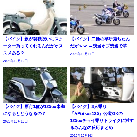
【バイク】親が就職祝いにスク
【バイク】二輪の卒研落ちたん
ーター買ってくれるんだがオス
だがｗｗ ←残当オブ残当で草
スメある？
2023年10月11日
2023年10月12日
【バイク】原付1種が125cc未満
【バイク】3人乗り
になるとどうなるの？
『APtrikes125』公道OKの
125ccチョイ乗りトライクに対す
2023年10月10日
るみんなの反応まとめ
2023年10月9日