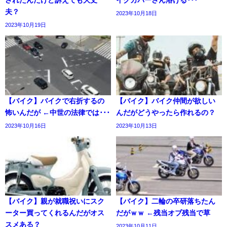
されたんだけど訴えても大丈
イクカバーさん溶ける･･･
夫？
2023年10月18日
2023年10月19日
【バイク】バイクで右折するの
【バイク】バイク仲間が欲しい
怖いんだが ←中世の法律では･･･
んだがどうやったら作れるの？
2023年10月16日
2023年10月13日
【バイク】親が就職祝いにスク
【バイク】二輪の卒研落ちたん
ーター買ってくれるんだがオス
だがｗｗ ←残当オブ残当で草
スメある？
2023年10月11日