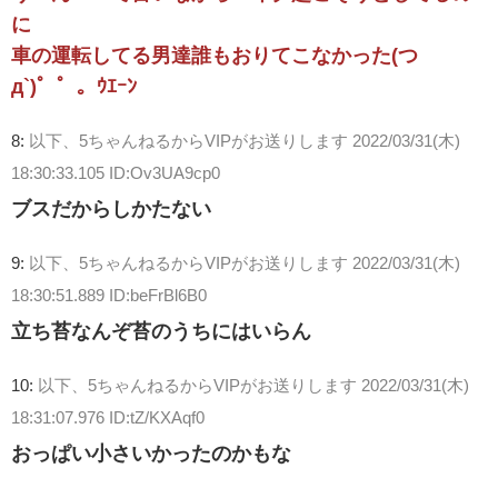
に
車の運転してる男達誰もおりてこなかった(つ
д`)゜゜。ｳｴｰﾝ
8:
以下、5ちゃんねるからVIPがお送りします
2022/03/31(木)
18:30:33.105 ID:Ov3UA9cp0
ブスだからしかたない
9:
以下、5ちゃんねるからVIPがお送りします
2022/03/31(木)
18:30:51.889 ID:beFrBl6B0
立ち苔なんぞ苔のうちにはいらん
10:
以下、5ちゃんねるからVIPがお送りします
2022/03/31(木)
18:31:07.976 ID:tZ/KXAqf0
おっぱい小さいかったのかもな