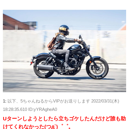
1:
以下、5ちゃんねるからVIPがお送りします
2022/03/31(木)
18:28:35.610 ID:yYRAgheA0
Uターンしようとしたら立ちゴケしたんだけど誰も助
けてくれなかった(つд`)゜゜。