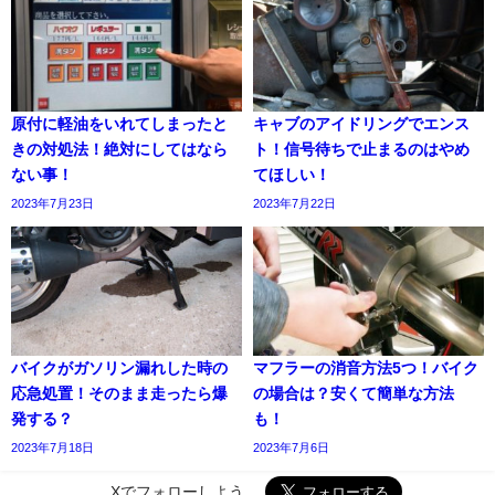
原付に軽油をいれてしまったと
キャブのアイドリングでエンス
きの対処法！絶対にしてはなら
ト！信号待ちで止まるのはやめ
ない事！
てほしい！
2023年7月23日
2023年7月22日
バイクがガソリン漏れした時の
マフラーの消音方法5つ！バイク
応急処置！そのまま走ったら爆
の場合は？安くて簡単な方法
発する？
も！
2023年7月18日
2023年7月6日
Xでフォローしよう