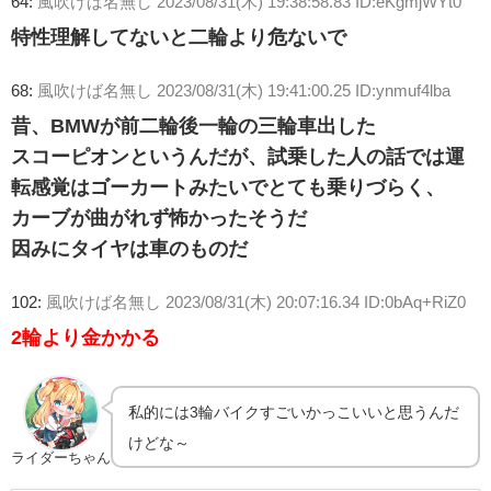
64:
風吹けば名無し
2023/08/31(木) 19:38:58.83 ID:eKgmjWYt0
特性理解してないと二輪より危ないで
68:
風吹けば名無し
2023/08/31(木) 19:41:00.25 ID:ynmuf4lba
昔、BMWが前二輪後一輪の三輪車出した
スコーピオンというんだが、試乗した人の話では運
転感覚はゴーカートみたいでとても乗りづらく、
カーブが曲がれず怖かったそうだ
因みにタイヤは車のものだ
102:
風吹けば名無し
2023/08/31(木) 20:07:16.34 ID:0bAq+RiZ0
2輪より金かかる
私的には3輪バイクすごいかっこいいと思うんだ
けどな～
ライダーちゃん