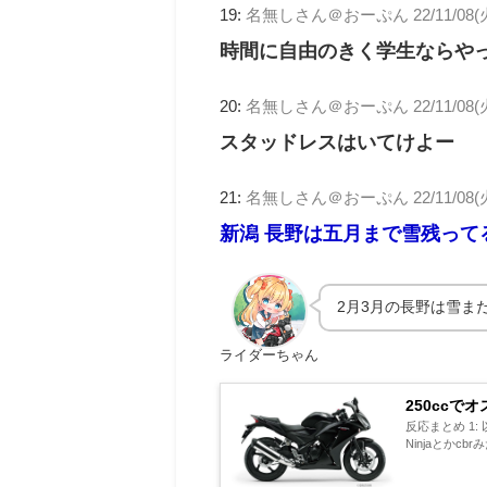
19:
名無しさん＠おーぷん
22/11/08(
時間に自由のきく学生ならや
20:
名無しさん＠おーぷん
22/11/08(
スタッドレスはいてけよー
21:
名無しさん＠おーぷん
22/11/08(
新潟 長野は五月まで雪残って
2月3月の長野は雪ま
ライダーちゃん
250ccで
反応まとめ 1: 以
Ninjaとかcb