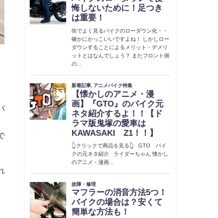
バ
で
れ