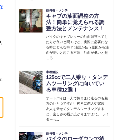
な
人
ェ