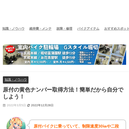
知識・ノウハウ
維持費・メンテ
故障・修理
バイクアイテム
おすすめスポッ
知識・ノウハウ
原付の黄色ナンバー取得方法！簡単だから自分で
しよう！
2022年3月5日
2022年12月28日
原付バイクに乗っていて、制限速度30㎞や二段