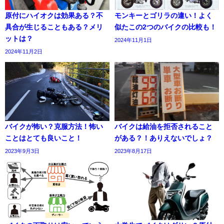
原付にハイオクは効果ある？不
モンキーとゴリラの違い！よく
具合が生じることもある？メリ
似たこの2つのバイクの比較も！
ットは？
2024年11月1日
2024年11月2日
バイクが怖い？克服方法！怖い
バイクは給油を拒否されること
ことはとても良いこと！
がある？！ありえないでしょ？
2023年9月3日
2023年8月17日