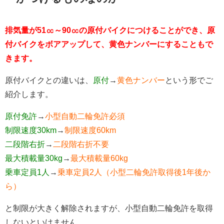
排気量が51㏄～90㏄の原付バイクにつけることができ、原
付バイクをボアアップして、黄色ナンバーにすることもで
きます。
原付バイクとの違いは、
原付
→
黄色ナンバー
という形でご
紹介します。
原付免許
→
小型自動二輪免許必須
制限速度30km
→
制限速度60km
二段階右折
→
二段階右折不要
最大積載量30kg
→
最大積載量60kg
乗車定員1人
→
乗車定員2人（小型二輪免許取得後1年後か
ら）
と制限が大きく解除されますが、小型自動二輪免許を取得
しないといけません。